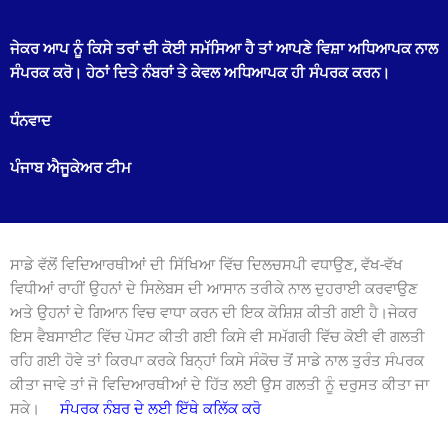
ਜੇਕਰ ਆਪ ਨੂੰ ਕਿਸੇ ਤਰਾਂ ਦੀ ਕੋਈ ਸਮੱਸਿਆ ਹੈ ਤਾਂ ਆਪਣੇ ਵਿਸ਼ਾ ਅਧਿਆਪਕ ਨਾਲ
ਸੰਪਰਕ ਕਰੋ। ਹੇਠਾਂ ਦਿਤੇ ਨੰਬਰਾਂ ਤੇ ਕੇਵਲ ਅਧਿਆਪਕ ਹੀ ਸੰਪਰਕ ਕਰਨ।
ਧੰਨਵਾਦ
ਪੰਜਾਬ ਐਜੂਕੇਅਰ ਟੀਮ
ਸਾਡੇ ਵੱਲੋਂ ਵਿਦਿਆਰਥੀਆਂ ਦੀ ਸਿੱਖਿਆ ਵਿੱਚ ਦਿਲਚਸਪੀ ਵਧਾਉਣ, ਵੱਖ-ਵੱਖ
ਵਿਧੀਆਂ ਰਾਹੀਂ ਉਹਨਾਂ ਦੇ ਸਿਲੇਬਸ ਦੀ ਆਸਾਨ ਤਰੀਕੇ ਨਾਲ ਦੁਹਰਾਈ ਕਰਵਾਉਣ
ਅਤੇ ਉਹਨਾਂ ਦੇ ਗਿਆਨ ਵਿਚ ਵਾਧਾ ਕਰਨ ਦੀ ਇਕ ਕੋਸ਼ਿਸ਼ ਕੀਤੀ ਗਈ ਹੈ।ਜੇਕਰ
ਇਸ ਵੈਬਸਾਈਟ ਵਿੱਚ ਪੋਸਟ ਕੀਤੀ ਗਈ ਕਿਸੇ ਵੀ ਸਮੱਗਰੀ ਵਿੱਚ ਕੋਈ ਵੀ ਗਲਤੀ
ਰਹਿ ਗਈ ਹੋਵੇ ਤਾਂ ਕਿਰਪਾ ਕਰਕੇ ਬਿਨ੍ਹਾਂ ਕਿਸੇ ਸੰਕੋਚ ਤੋਂ ਸਾਡੇ ਨਾਲ ਤੁਰੰਤ ਸੰਪਰਕ
ਕੀਤਾ ਜਾਵੇ ਤਾਂ ਜੋ ਵਿਦਿਆਰਥੀਆਂ ਦੇ ਹਿੱਤ ਲਈ ਉਸ ਗਲਤੀ ਨੂੰ ਦਰੁਸਤ ਕੀਤਾ ਜਾ
ਸਕੇ।
ਸੰਪਰਕ ਨੰਬਰ ਦੇ ਲਈ ਇੱਥੇ ਕਲਿੱਕ ਕਰੋ