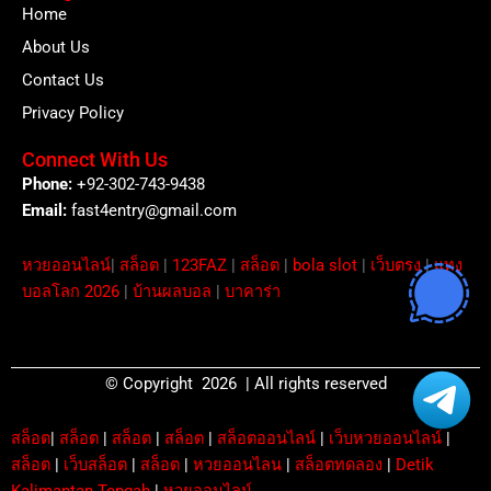
Home
About Us
Contact Us
Privacy Policy
Connect With Us
Phone:
+92-302-743-9438
Email:
fast4entry@gmail.com
หวยออนไลน์
|
สล็อต
|
123FAZ
|
สล็อต
|
bola slot
|
เว็บตรง
|
แทง
บอลโลก 2026
|
บ้านผลบอล
|
บาคาร่า
© Copyright 2026 | All rights reserved
สล็อต
|
สล็อต
|
สล็อต
|
สล็อต
|
สล็อตออนไลน์
|
เว็บหวยออนไลน์
|
สล็อต
|
เว็บสล็อต
|
สล็อต
|
หวยออนไลน
|
สล็อตทดลอง
|
Detik
Kalimantan Tengah
|
หวยออนไลน์