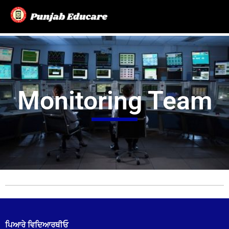
Skip
to
content
Monitoring Team
ਪਿਆਰੇ ਵਿਦਿਆਰਥੀਓ