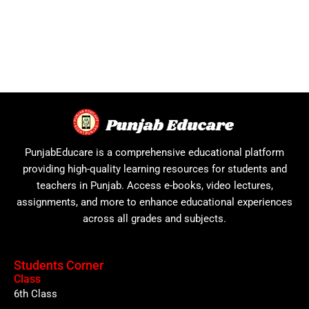
PunjabEducare is a comprehensive educational platform
providing high-quality learning resources for students and
teachers in Punjab. Access e-books, video lectures,
assignments, and more to enhance educational experiences
across all grades and subjects.
Students Corner
Class
6th Class