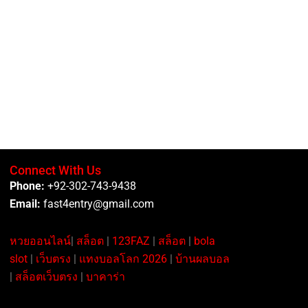
Connect With Us
Phone:
+92-302-743-9438
Email:
fast4entry@gmail.com
หวยออนไลน์
|
สล็อต
|
123FAZ
|
สล็อต
|
bola
slot
|
เว็บตรง
|
แทงบอลโลก 2026
|
บ้านผลบอล
|
สล็อตเว็บตรง
|
บาคาร่า