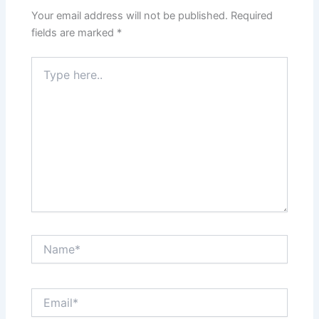
Your email address will not be published.
Required
fields are marked
*
Type
here..
Name*
Email*