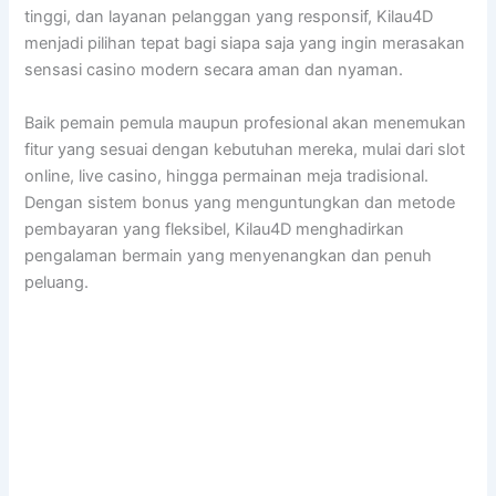
tinggi, dan layanan pelanggan yang responsif, Kilau4D
menjadi pilihan tepat bagi siapa saja yang ingin merasakan
sensasi casino modern secara aman dan nyaman.
Baik pemain pemula maupun profesional akan menemukan
fitur yang sesuai dengan kebutuhan mereka, mulai dari slot
online, live casino, hingga permainan meja tradisional.
Dengan sistem bonus yang menguntungkan dan metode
pembayaran yang fleksibel, Kilau4D menghadirkan
pengalaman bermain yang menyenangkan dan penuh
peluang.