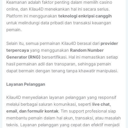
Keamanan adalah faktor penting dalam memilih casino
online, dan Kilau4D menekankan hal ini secara serius.
Platform ini menggunakan
teknologi enkripsi canggih
untuk melindungi data pribadi dan transaksi keuangan
pemain.
Selain itu, semua permainan Kilau4D berasal dari
provider
terpercaya
yang menggunakan
Random Number
Generator (RNG)
bersertifikasi. Hal ini memastikan setiap
hasil permainan adil dan transparan, sehingga pemain
dapat bermain dengan tenang tanpa khawatir manipulasi.
Layanan Pelanggan
Kilau4D menyediakan layanan pelanggan yang responsif
melalui berbagai saluran komunikasi, seperti
live chat,
email, dan formulir kontak
. Tim support profesional siap
membantu pemain dalam hal akun, transaksi, atau masalah
teknis. Layanan pelanggan yang cepat dan efektif menjadi