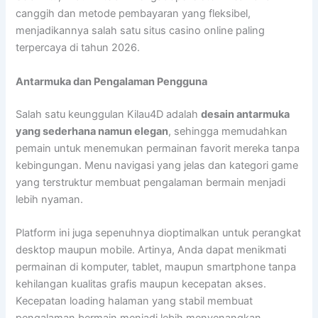
canggih dan metode pembayaran yang fleksibel,
menjadikannya salah satu situs casino online paling
terpercaya di tahun 2026.
Antarmuka dan Pengalaman Pengguna
Salah satu keunggulan Kilau4D adalah
desain antarmuka
yang sederhana namun elegan
, sehingga memudahkan
pemain untuk menemukan permainan favorit mereka tanpa
kebingungan. Menu navigasi yang jelas dan kategori game
yang terstruktur membuat pengalaman bermain menjadi
lebih nyaman.
Platform ini juga sepenuhnya dioptimalkan untuk perangkat
desktop maupun mobile. Artinya, Anda dapat menikmati
permainan di komputer, tablet, maupun smartphone tanpa
kehilangan kualitas grafis maupun kecepatan akses.
Kecepatan loading halaman yang stabil membuat
pengalaman bermain menjadi lebih menyenangkan.