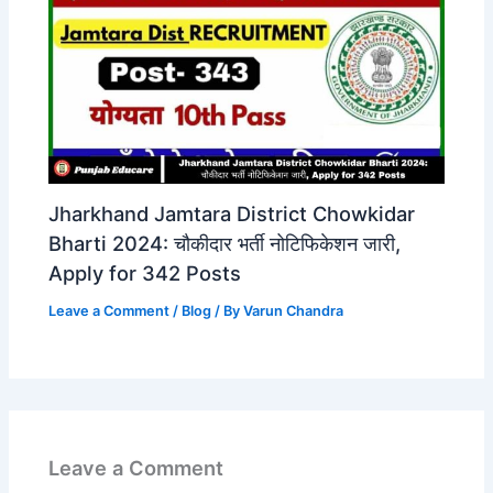
Jharkhand Jamtara District Chowkidar
Bharti 2024: चौकीदार भर्ती नोटिफिकेशन जारी,
Apply for 342 Posts
Leave a Comment
/
Blog
/ By
Varun Chandra
Leave a Comment