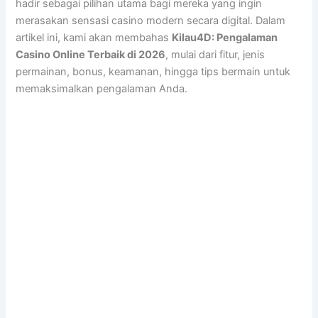
hadir sebagai pilihan utama bagi mereka yang ingin
merasakan sensasi casino modern secara digital. Dalam
artikel ini, kami akan membahas
Kilau4D: Pengalaman
Casino Online Terbaik di 2026
, mulai dari fitur, jenis
permainan, bonus, keamanan, hingga tips bermain untuk
memaksimalkan pengalaman Anda.