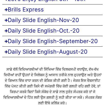
Brills Express
Daily Slide English-Nov-20
Daily Slide English-Oct.-20
Daily Slide English-September-20
Daily Slide English-August-20
ਸਾਡੇ ਵੱਲੋਂ ਵਿਦਿਆਰਥੀਆਂ ਦੀ ਸਿੱਖਿਆ ਵਿੱਚ ਦਿਲਚਸਪੀ ਵਧਾਉਣ, ਵੱਖ-ਵੱਖ
ਵਿਧੀਆਂ ਰਾਹੀਂ ਉਹਨਾਂ ਦੇ ਸਿਲੇਬਸ ਨੂੰ ਆਸਾਨ ਤਰੀਕੇ ਨਾਲ ਦੁਹਰਾਉਣ ਅਤੇ ਉਹਨਾਂ
ਦੇ ਗਿਆਨ ਵਿੱਚ ਵਾਧਾ ਕਰਨ ਦੀ ਕੋਸ਼ਿਸ਼ ਕੀਤੀ ਗਈ ਹੈ। ਜੇਕਰ ਇਸ ਵੈਬਸਾਈਟ
ਵਿੱਚ ਪੋਸਟ ਕੀਤੀ ਗਈ ਕਿਸੇ ਵੀ ਸਮੱਗਰੀ ਵਿੱਚ ਕੋਈ ਗਲਤੀ ਰਹਿ ਗਈ ਹੋਵੇ, ਤਾਂ
ਕਿਰਪਾ ਕਰਕੇ ਬਿਨਾਂ ਕਿਸੇ ਸੰਕੋਚ ਦੇ ਸਾਡੇ ਨਾਲ ਤੁਰੰਤ ਸੰਪਰਕ ਕਰੋ ਤਾਂ ਜੋ
ਵਿਦਿਆਰਥੀਆਂ ਦੇ ਹਿੱਤ ਲਈ ਉਸ ਗਲਤੀ ਨੂੰ ਸਹੀ ਕੀਤਾ ਜਾ ਸਕੇ। ਸੰਪਰਕ ਨੰਬਰ
ਲਈ ਇੱਥੇ ਕਲਿੱਕ ਕਰੋ।