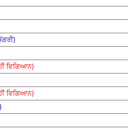
ੱਗਰੀ)
ਹੀਂ ਵਿਗਿਆਨ)
ਹੀਂ ਵਿਗਿਆਨ)
)