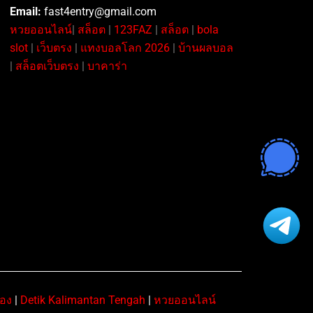
Email:
fast4entry@gmail.com
หวยออนไลน์
|
สล็อต
|
123FAZ
|
สล็อต
|
bola
slot
|
เว็บตรง
|
แทงบอลโลก 2026
|
บ้านผลบอล
|
สล็อตเว็บตรง
|
บาคาร่า
อง
|
Detik Kalimantan Tengah
|
หวยออนไลน์